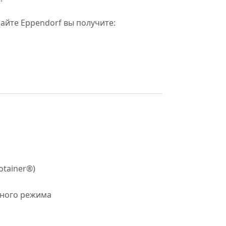
айте Eppendorf вы получите:
otainer®)
вного режима