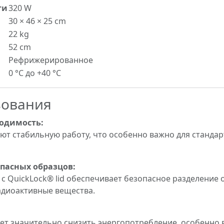
ти
320 W
30 × 46 × 25 cm
22 kg
52 cm
Рефрижерированное
0 °C до +40 °C
зования
одимость:
ют стабильную работу, что особенно важно для станда
пасных образцов:
с QuickLock® lid обеспечивает безопасное разделение 
диоактивные вещества.
яет значительно снизить энергопотребление, особенно 