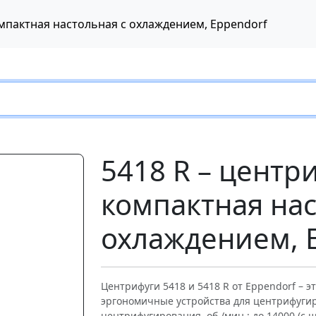
омпактная настольная с охлаждением, Eppendorf
5418 R – центр
компактная нас
охлаждением, 
Следующий
Центрифуги 5418 и 5418 R от Eppendorf – 
эргономичные устройства для центрифугир
центрифугирования, об./мин.: до 14000 (с ш