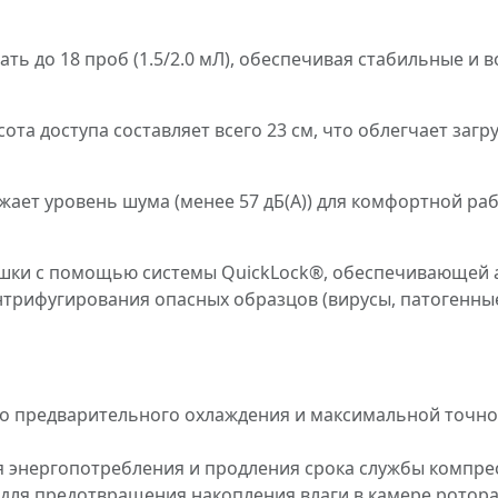
ь до 18 проб (1.5/2.0 мЛ), обеспечивая стабильные и 
та доступа составляет всего 23 см, что облегчает загру
ает уровень шума (менее 57 дБ(A)) для комфортной ра
шки с помощью системы QuickLock®, обеспечивающей 
трифугирования опасных образцов (вирусы, патогенные
о предварительного охлаждения и максимальной точно
ия энергопотребления и продления срока службы компре
для предотвращения накопления влаги в камере ротора