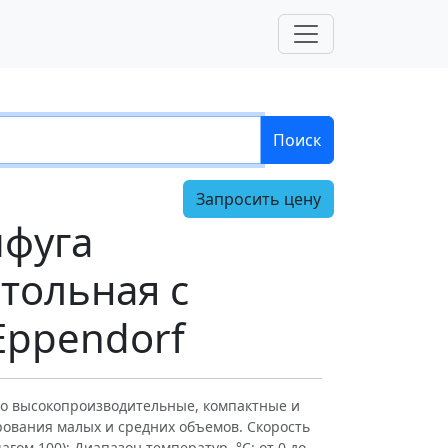
Поиск
Запросить цену
ифуга
тольная с
Eppendorf
это высокопроизводительные, компактные и
ования малых и средних объемов. Скорость
агом 100); Диапазон температур, °C: от 0 до