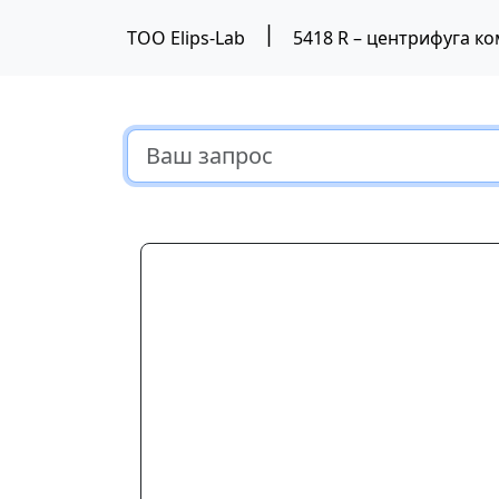
|
ТОО Elips-Lab
5418 R – центрифуга к
Предыдущий