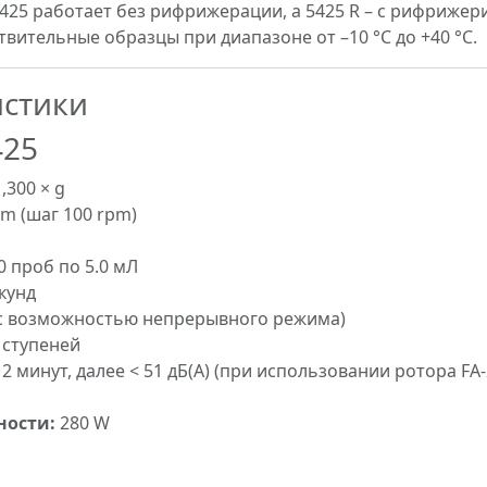
425 работает без рифрижерации, а 5425 R – с рифриже
вительные образцы при диапазоне от –10 °C до +40 °C.
истики
425
,300 × g
pm (шаг 100 rpm)
0 проб по 5.0 мЛ
кунд
в (с возможностью непрерывного режима)
 ступеней
12 минут, далее < 51 дБ(A) (при использовании ротора FA-
ности:
280 W