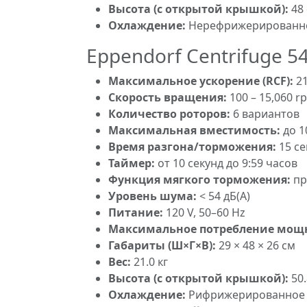
Высота (с открытой крышкой):
48
Охлаждение:
Нерефрижерированн
Eppendorf Centrifuge 5
Максимальное ускорение (RCF):
21
Скорость вращения:
100 – 15,060 r
Количество роторов:
6 вариантов
Максимальная вместимость:
до 1
Время разгона/торможения:
15 се
Таймер:
от 10 секунд до 9:59 часов
Функция мягкого торможения:
пр
Уровень шума:
< 54 дБ(A)
Питание:
120 V, 50–60 Hz
Максимальное потребление мощ
Габариты (Ш×Г×В):
29 × 48 × 26 см
Вес:
21.0 кг
Высота (с открытой крышкой):
50.
Охлаждение:
Рифрижерированное