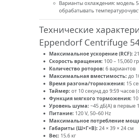
Варианты охлаждения: модель 5
обрабатывать температурочувст
Технические характер
Eppendorf Centrifuge 5
Максимальное ускорение (RCF):
21
Скорость вращения:
100 – 15,060 r
Количество роторов:
6 вариантов
Максимальная вместимость:
до 1
Время разгона/торможения:
15 се
Таймер:
от 10 секунд до 9:59 часо
Функция мягкого торможения:
10
Уровень шума:
~45 дБ(A) в первые 
Питание:
120 V, 50–60 Hz
Максимальное потребление мощ
Габариты (Ш×Г×В):
24 × 39 × 24 см
Вес:
15.6 кг