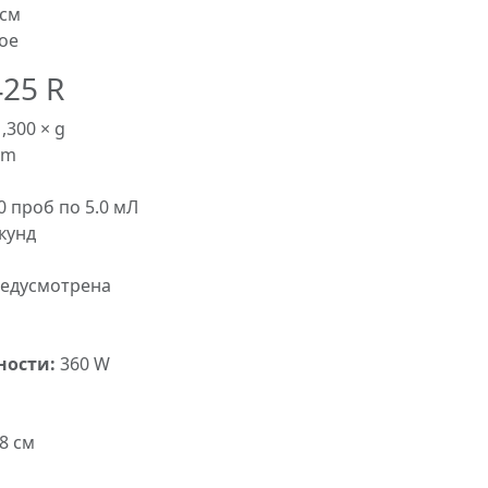
 см
ое
425 R
,300 × g
pm
0 проб по 5.0 мЛ
кунд
едусмотрена
ности:
360 W
8 см