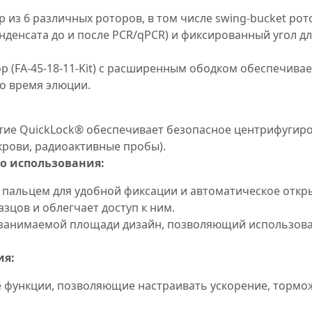
 из 6 различных роторов, в том числе swing-bucket рото
денсата до и после PCR/qPCR) и фиксированный угол дл
ор (FA-45-18-11-Kit) с расширенным ободком обеспечив
о время элюции.
ие QuickLock® обеспечивает безопасное центрифугиро
крови, радиоактивные пробы).
о использования:
пальцем для удобной фиксации и автоматическое откры
зцов и облегчает доступ к ним.
занимаемой площади дизайн, позволяющий использоват
ия:
ункции, позволяющие настраивать ускорение, торможе