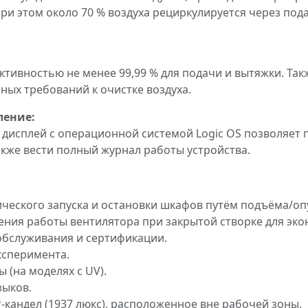
При этом около 70 % воздуха рециркулируется через по
тивностью не менее 99,99 % для подачи и вытяжки. Так
ых требований к очистке воздуха.
ление:
дисплей с операционной системой Logic OS позволяет
акже вести полный журнал работы устройства.
ческого запуска и остановки шкафов путём подъёма/опу
ния работы вентилятора при закрытой створке для эко
обслуживания и сертификации.
ксперимента.
 (на моделях с UV).
зыков.
-кандел (1937 люкс), расположенное вне рабочей зоны.