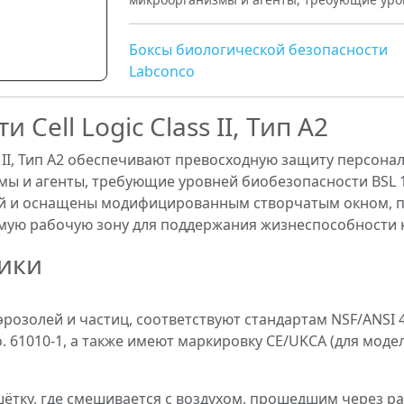
Боксы биологической безопасности
Labconco
ell Logic Class II, Тип A2
s II, Тип A2 обеспечивают превосходную защиту персона
мы и агенты, требующие уровней биобезопасности BSL 
ий и оснащены модифицированным створчатым окном, 
мую рабочую зону для поддержания жизнеспособности к
ики
золей и частиц, соответствуют стандартам NSF/ANSI 49, 
o. 61010-1, а также имеют маркировку CE/UKCA (для модел
ётку, где смешивается с воздухом, прошедшим через ра