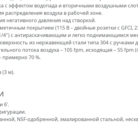
 с эффектом водопада и вторичными воздушными слота
я распределения воздуха в рабочей зоне.
ния негативного давления над створкой.
рметичным покрытием (115 В – двойные розетки с GFCI, 2
 (1/4") с антираскачивающим и легко поднимающимся ме
верхность из нержавеющей стали типа 304 с ручками д
льного потока воздуха – 105 fpm, исходящая – 55 fpm (
– примерно 70 %.
(3 м).
и
 6’.
фигурации.
нной, NSF-одобренной, эмалированной стальной, неск