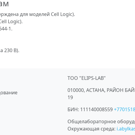
ам
рждена для моделей Cell Logic).
ll Logic).
644-1.
 230 В).
ТОО "ELIPS-LAB"
010000, АСТАНА, РАЙОН БА
дование
19
БИН:
111140008559
+770151
Общелабораторное оборуд
Окружающая среда
:
i.abylk