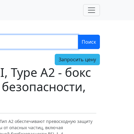
Поиск
Запросить цену
II, Type A2 - бокс
 безопасности,
I, Тип A2 обеспечивают превосходную защиту
 от опасных частиц, включая
ней биобезопасности BSL 1–4.