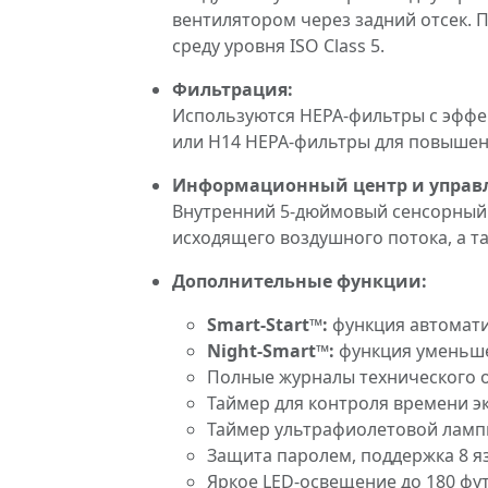
вентилятором через задний отсек. 
среду уровня ISO Class 5.
Фильтрация:
Используются HEPA-фильтры с эффек
или H14 HEPA-фильтры для повышенн
Информационный центр и управ
Внутренний 5-дюймовый сенсорный 
исходящего воздушного потока, а т
Дополнительные функции:
Smart-Start™:
функция автомати
Night-Smart™:
функция уменьше
Полные журналы технического 
Таймер для контроля времени э
Таймер ультрафиолетовой лампы
Защита паролем, поддержка 8 я
Яркое LED-освещение до 180 фут