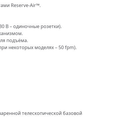
ми Reserve-Air™.
30 В – одиночные розетки).
ханизмом.
ля подъёма.
при некоторых моделях – 50 fpm).
варенной телескопической базовой