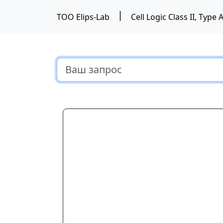
|
ТОО Elips-Lab
Cell Logic Class II, Ty
Предыдущий