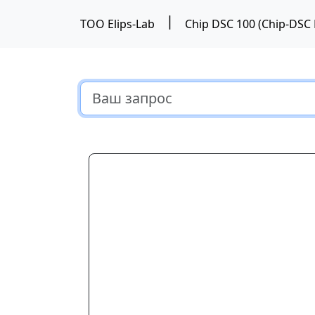
|
ТОО Elips-Lab
Предыдущий