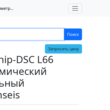
Chip DSC 100 (Chip-DSC L66 Ultimate) - динамический дифференциальный калориметр, Linseis
Поиск
Запросить цену
hip-DSC L66
намический
ьный
seis