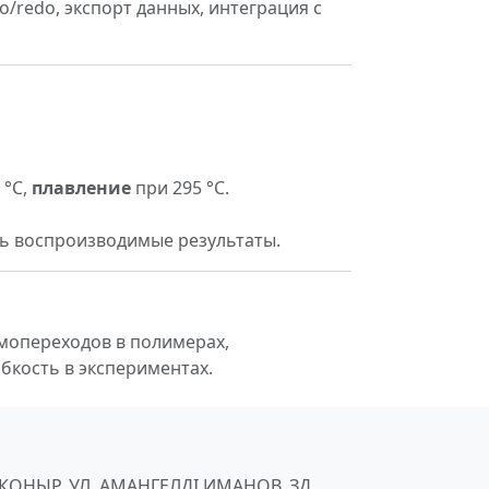
redo, экспорт данных, интеграция с
 °C,
плавление
при 295 °C.
ь воспроизводимые результаты.
мопереходов в полимерах,
бкость в экспериментах.
ЙКОНЫР, УЛ. АМАНГЕЛДІ ИМАНОВ, ЗД.