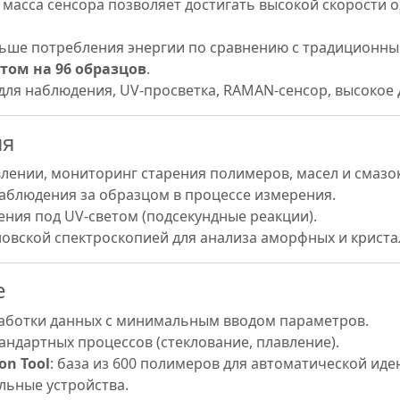
я масса сенсора позволяет достигать высокой скорости
ньше потребления энергии по сравнению с традиционны
том на 96 образцов
.
ля наблюдения, UV-просветка, RAMAN-сенсор, высокое д
ия
влении, мониторинг старения полимеров, масел и смазок
наблюдения за образцом в процессе измерения.
ения под UV-светом (подсекундные реакции).
новской спектроскопией для анализа аморфных и криста
е
аботки данных с минимальным вводом параметров.
тандартных процессов (стеклование, плавление).
on Tool
: база из 600 полимеров для автоматической ид
льные устройства.