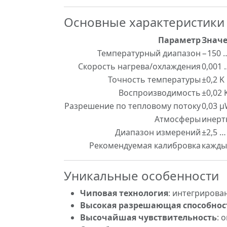
Основные характеристики
Параметр
Знач
Температурный диапазон
−150 …
Скорость нагрева/охлаждения
0,001 
Точность температуры
±0,2 K
Воспроизводимость
±0,02 
Разрешение по тепловому потоку
0,03 
Атмосферы
инерт
Диапазон измерений
±2,5 
Рекомендуемая калибровка
кажды
Уникальные особенности
Чиповая технология
: интегрирова
Высокая разрешающая способнос
Высочайшая чувствительность
: 