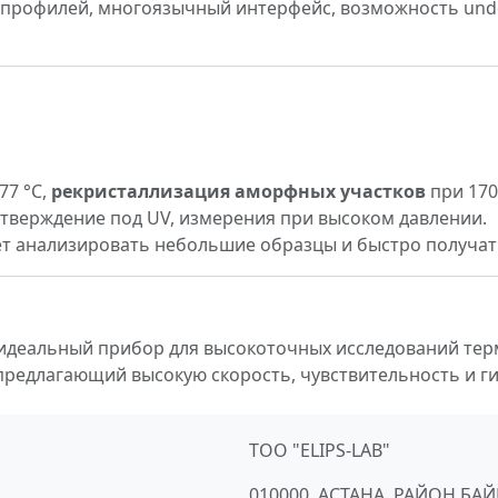
профилей, многоязычный интерфейс, возможность undo/
77 °C,
рекристаллизация аморфных участков
при 170
тверждение под UV, измерения при высоком давлении.
ет анализировать небольшие образцы и быстро получат
деальный прибор для высокоточных исследований тер
предлагающий высокую скорость, чувствительность и ги
ТОО "ELIPS-LAB"
010000, АСТАНА, РАЙОН БА