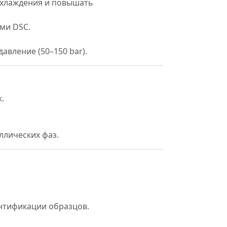
 охлаждения и повышать
ми DSC.
авление (50–150 bar).
.
ллических фаз.
ентификации образцов.