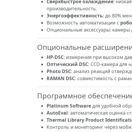
Сверхбыстрое охлаждение
: низка
производительность.
Энергоэффективность
: до 80% ме
Возможность автоматизации с
робо
Опциональные аксессуары: камеры д
Опциональные расширен
HP-DSC
: измерения при высоком да
Оптический DSC
: CCD-камера для 
Photo DSC
: анализ реакций отвержд
RAMAN DSC
: совместимость с рама
Программное обеспечени
Platinum Software
для удобной обр
AutoEval
: автоматическая оценка с
Thermal Library Product Identificati
Контроль и мониторинг через моби