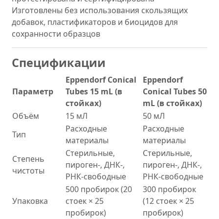
Изготовлены без использования скользящих
добавок, пластификаторов и биоцидов для
сохранности образцов
Спецификации
Eppendorf Conical
Eppendorf
Параметр
Tubes 15 mL (в
Conical Tubes 50
стойках)
mL (в стойках)
Объём
15 мЛ
50 мЛ
Расходные
Расходные
Тип
материалы
материалы
Стерильные,
Стерильные,
Степень
пироген-, ДНК-,
пироген-, ДНК-,
чистоты
РНК-свободные
РНК-свободные
500 пробирок (20
300 пробирок
Упаковка
стоек × 25
(12 стоек × 25
пробирок)
пробирок)