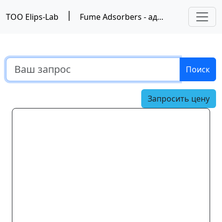
|
ТОО Elips-Lab
Fume Adsorbers - адсорбер дыма, Labconco
Поиск
Запросить цену
Предыдущий
Следу