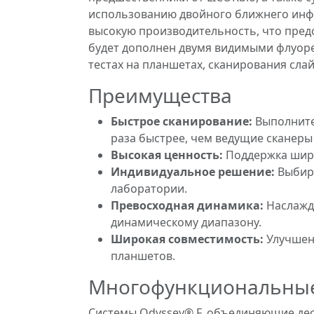
использованию двойного ближнего инфр
высокую производительность, что пред
будет дополнен двумя видимыми флуоре
тестах на планшетах, сканирования слай
Преимущества
Быстрое сканирование:
Выполните 
раза быстрее, чем ведущие сканеры 
Высокая ценность:
Поддержка широ
Индивидуальное решение:
Выбира
лаборатории.
Превосходная динамика:
Наслажд
динамическому диапазону.
Широкая совместимость:
Улучшенн
планшетов.
Многофункциональные
Системы Odyssey® F, объединяющие дес