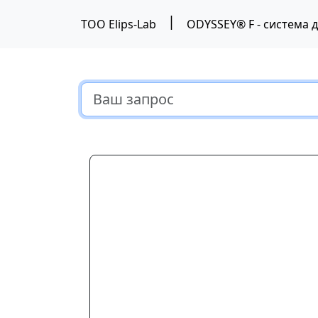
|
ТОО Elips-Lab
Предыдущий