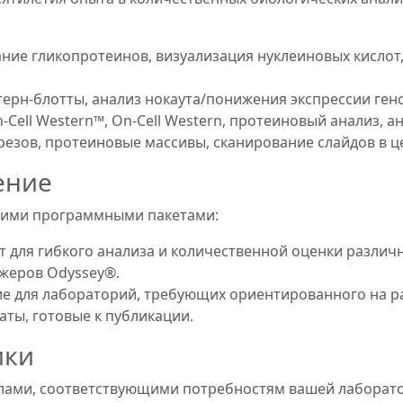
ание гликопротеинов, визуализация нуклеиновых кисло
ерн-блотты, анализ нокаута/понижения экспрессии ген
n-Cell Western™, On-Cell Western, протеиновый анализ, а
езов, протеиновые массивы, сканирование слайдов в ц
ение
ашими программными пакетами:
для гибкого анализа и количественной оценки различ
жеров Odyssey®.
 для лабораторий, требующих ориентированного на ра
ты, готовые к публикации.
ики
налами, соответствующими потребностям вашей лаборато