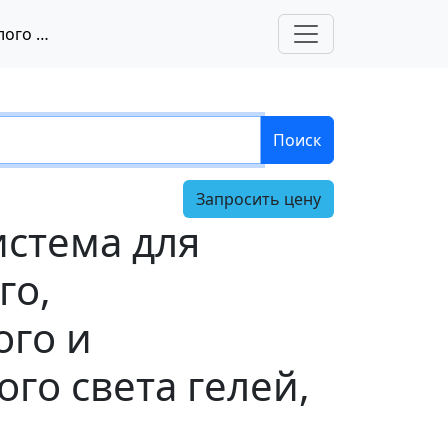
ODYSSEY® F - система для флуоресцентного, люминесцентного и имаджинга белого света гелей, LI-COR
Поиск
Запросить цену
истема для
го,
го и
го света гелей,