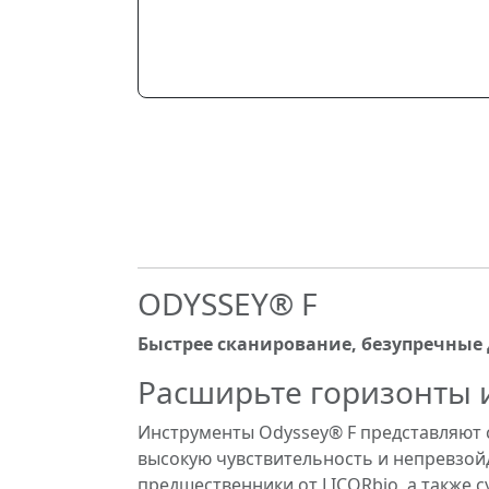
ODYSSEY® F
Быстрее сканирование, безупречные
Расширьте горизонты 
Инструменты Odyssey® F представляют 
высокую чувствительность и непревзойд
предшественники от LICORbio, а также 