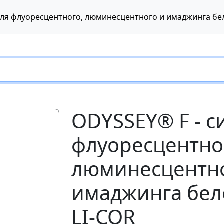
ODYSSEY® F - с
флуоресцентно
люминесцентно
имаджинга бело
Следующий
LI-COR