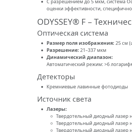
С разрешением до 5 мкм, система Od
оценки эффективности, специфичнос
ODYSSEY® F – Техничес
Оптическая система
Размер поля изображения:
25 см (
Разрешение:
21–337 мкм
Динамический диапазон:
Автоматический режим: >6 логариф
Детекторы
Кремниевые лавинные фотодиоды
Источник света
Лазеры:
Твердотельный диодный лазер на
Твердотельный диодный лазер на
Твердотельный диодный лазер на