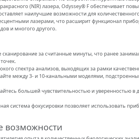
акрасного (NIR) лазера, Odyssey® F обеспечивает пов
оставляет наилучшие возможности для количественног
сцентными лазерами, что расширит функционал прибор
дов и многого другого.
сканирование за считанные минуты, что ранее занимало
точек.
кого спектра анализов, выходящих за рамки качествен
йте между 3- и 10-канальными моделями, подстроенны
айтесь большей чувствительностью и уверенностью в 
ая система фокусировки позволяет использовать при
 возможности
ятилетия опыта в количественных биологических анал