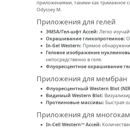
приложениями, такими как трииажное с
Odyssey M.
Приложения для гелей
ЭМSA/Гел-шфт Ассей:
Легко изучай
Окрашивание гликопротеинов:
О
In-Gel Western:
Прямое обнаружение
Геловое изображение нуклеиновы
непосредственно в геле.
Флуоресцентное окрашивание ге
Приложения для мембран
Флуоресцентный Western Blot (NIR
Видимый Western Blot:
Визуализир
Протеиновые массивы:
Быстрая о
Приложения для многока
In-Cell Western™ Ассей:
Количествен