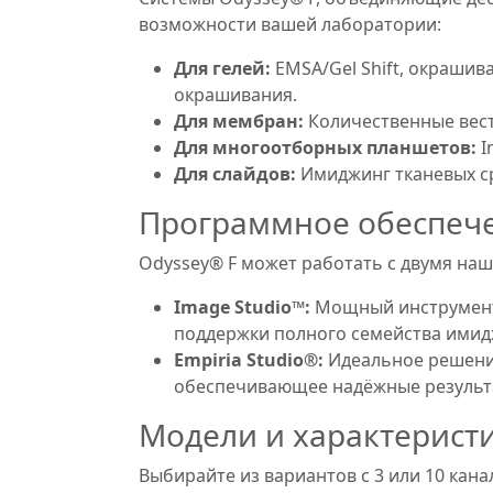
возможности вашей лаборатории:
Для гелей:
EMSA/Gel Shift, окрашив
окрашивания.
Для мембран:
Количественные вест
Для многоотборных планшетов:
I
Для слайдов:
Имиджинг тканевых ср
Программное обеспеч
Odyssey® F может работать с двумя н
Image Studio™:
Мощный инструмент 
поддержки полного семейства имид
Empiria Studio®:
Идеальное решение
обеспечивающее надёжные результа
Модели и характерист
Выбирайте из вариантов с 3 или 10 ка