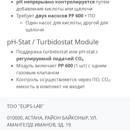
pH непрерывно контролируется
путём
добавления кислоты или щёлочи
Требует
двух насосов PP 600
+ ПО
Один насос для кислоты, другой для
щёлочи
pH-Stat / Turbidostat Module
Поддержка turbidostat или pH-stat с
регулируемой подачей CO₂
Модуль включает
PP 600
(1 шт) с одним
газовым клапаном
Контроль осуществляется через ПО, CO₂-
емкость в комплект не входит
ТОО "ELIPS-LAB"
010000, АСТАНА, РАЙОН БАЙКОНЫР, УЛ.
АМАНГЕЛДІ ИМАНОВ, ЗД. 19