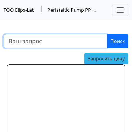
|
ТОО Elips-Lab
Peristaltic Pump PP 600 – компактный перистальтический насос, PSI
Поиск
Запросить цену
Предыдущий
Следу