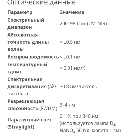
Оптические данные
Параметр
Значение
Спектральный
200–980 нм (UV–NIR)
диапазон
Абсолютная
точность длины
< ±0.5 нм
волны
Воспроизводимость
< ±0.1 нм
Температурный
< 0.01 нм/K
сдвиг
Спектральная
дискретизация
(Δλ/
~0.8 нм/пиксель
пиксель)
Разрешающая
3–4 нм
способность
(FWHM)
0.1 % при 340 нм
Паразитный свет
(используется лампа D₂,
(Straylight)
NaNO₂ 50 г/л, кювета 1 см)