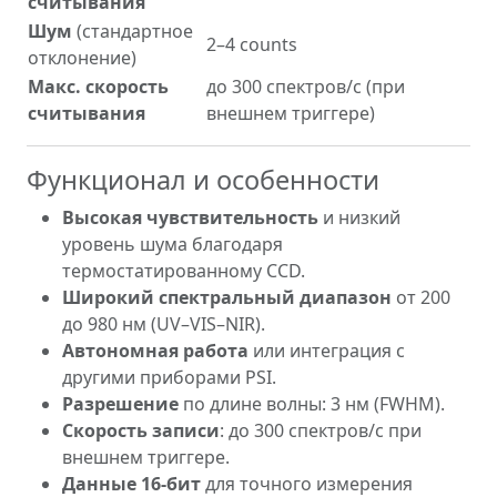
считывания
Шум
(стандартное
2–4 counts
отклонение)
Макс. скорость
до 300 спектров/с (при
считывания
внешнем триггере)
Функционал и особенности
Высокая чувствительность
и низкий
уровень шума благодаря
термостатированному CCD.
Широкий спектральный диапазон
от 200
до 980 нм (UV–VIS–NIR).
Автономная работа
или интеграция с
другими приборами PSI.
Разрешение
по длине волны: 3 нм (FWHM).
Скорость записи
: до 300 спектров/с при
внешнем триггере.
Данные 16-бит
для точного измерения