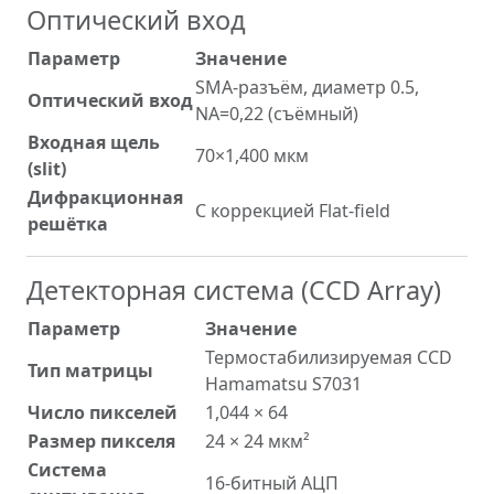
Оптический вход
Параметр
Значение
SMA-разъём, диаметр 0.5,
Оптический вход
NA=0,22 (съёмный)
Входная щель
70×1,400 мкм
(slit)
Дифракционная
С коррекцией Flat-field
решётка
Детекторная система (CCD Array)
Параметр
Значение
Термостабилизируемая CCD
Тип матрицы
Hamamatsu S7031
Число пикселей
1,044 × 64
Размер пикселя
24 × 24 мкм²
Система
16-битный АЦП