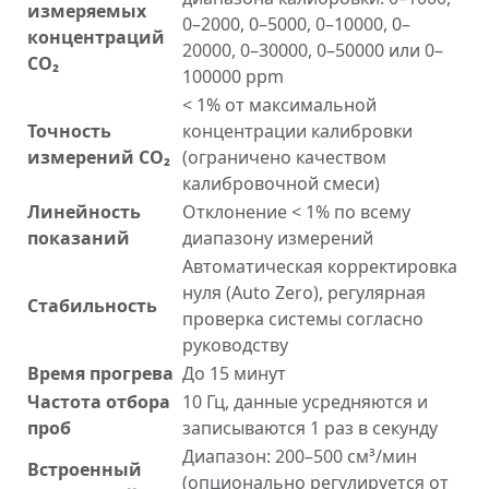
измеряемых
0–2000, 0–5000, 0–10000, 0–
концентраций
20000, 0–30000, 0–50000 или 0–
CO₂
100000 ppm
< 1% от максимальной
Точность
концентрации калибровки
измерений CO₂
(ограничено качеством
калибровочной смеси)
Линейность
Отклонение < 1% по всему
показаний
диапазону измерений
Автоматическая корректировка
нуля (Auto Zero), регулярная
Стабильность
проверка системы согласно
руководству
Время прогрева
До 15 минут
Частота отбора
10 Гц, данные усредняются и
проб
записываются 1 раз в секунду
Диапазон: 200–500 см³/мин
Встроенный
(опционально регулируется от