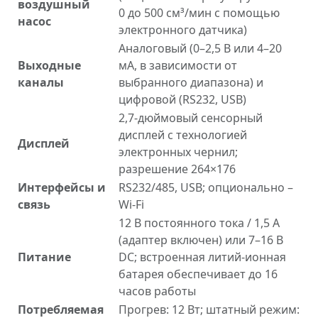
воздушный
0 до 500 см³/мин с помощью
насос
электронного датчика)
Аналоговый (0–2,5 В или 4–20
Выходные
мА, в зависимости от
каналы
выбранного диапазона) и
цифровой (RS232, USB)
2,7-дюймовый сенсорный
дисплей с технологией
Дисплей
электронных чернил;
разрешение 264×176
Интерфейсы и
RS232/485, USB; опционально –
связь
Wi‑Fi
12 В постоянного тока / 1,5 А
(адаптер включен) или 7–16 В
Питание
DC; встроенная литий‑ионная
батарея обеспечивает до 16
часов работы
Потребляемая
Прогрев: 12 Вт; штатный режим: