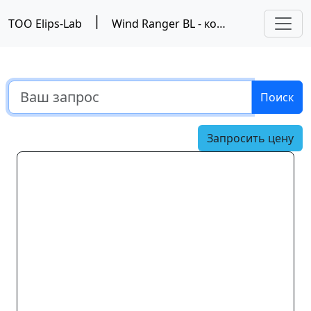
|
ТОО Elips-Lab
Wind Ranger BL - компактный лазерный лидар, Metek
Поиск
Запросить цену
Предыдущий
Следу