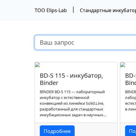
|
ТОО Elips-Lab
Стандартные инкубато
BD-S 115 - инкубатор,
BD-
Binder
Bin
BINDER BD-S 115 — лабораторный
BINDE
инкубатор с естественной
лабо
конвекцией из линейки Solid.Line,
естес
разработанный для стандартных
в лине
инкубационных задач в научных
исследованиях и системе контроля
качества.
Подробнее
По