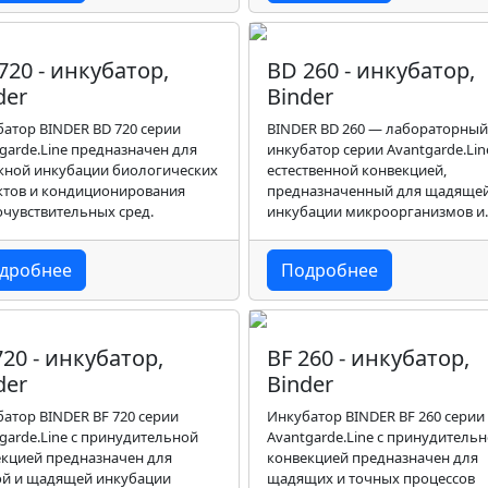
720 - инкубатор,
BD 260 - инкубатор,
der
Binder
атор BINDER BD 720 серии
BINDER BD 260 — лабораторный
garde.Line предназначен для
инкубатор серии Avantgarde.Lin
жной инкубации биологических
естественной конвекцией,
ктов и кондиционирования
предназначенный для щадяще
чувствительных сред.
инкубации микроорганизмов и
кондиционирования
термочувствительных сред.
дробнее
Подробнее
720 - инкубатор,
BF 260 - инкубатор,
der
Binder
атор BINDER BF 720 серии
Инкубатор BINDER BF 260 серии
garde.Line с принудительной
Avantgarde.Line с принудитель
кцией предназначен для
конвекцией предназначен для
ой и щадящей инкубации
щадящих и точных процессов