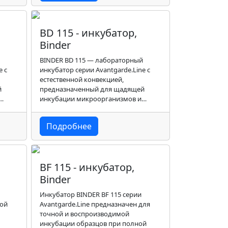
BD 115 - инкубатор,
Binder
BINDER BD 115 — лабораторный
e с
инкубатор серии Avantgarde.Line с
естественной конвекцией,
й
предназначенный для щадящей
инкубации микроорганизмов и
кондиционирования
термочувствительных сред.
Подробнее
BF 115 - инкубатор,
Binder
Инкубатор BINDER BF 115 серии
ной
Avantgarde.Line предназначен для
точной и воспроизводимой
инкубации образцов при полной