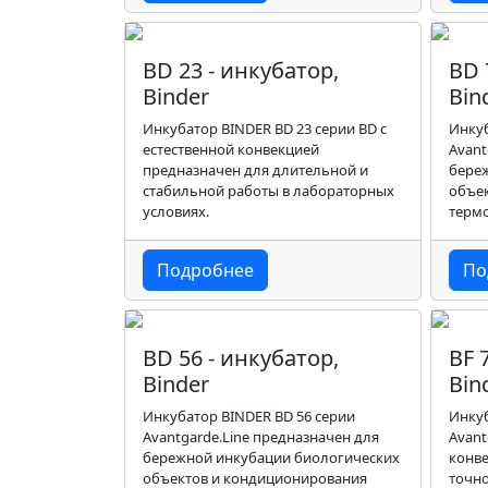
BD 23 - инкубатор,
BD 
Binder
Bin
Инкубатор BINDER BD 23 серии BD с
Инкуб
естественной конвекцией
Avant
предназначен для длительной и
бере
стабильной работы в лабораторных
объе
условиях.
термо
Подробнее
По
BD 56 - инкубатор,
BF 
Binder
Bin
Инкубатор BINDER BD 56 серии
Инкуб
Avantgarde.Line предназначен для
Avant
бережной инкубации биологических
конве
объектов и кондиционирования
точн