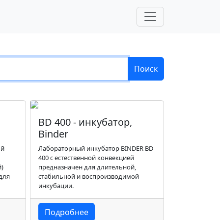
Поиск
BD 400 - инкубатор,
Binder
ый
Лабораторный инкубатор BINDER BD
400 с естественной конвекцией
)
предназначен для длительной,
для
стабильной и воспроизводимой
инкубации.
Подробнее