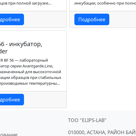
цов при полной загрузке
инкубации, особенно при полн
ы и больших сериях.
загрузке камеры и большом о
образцов.
дробнее
Подробнее
56 - инкубатор,
der
R BF 56 — лабораторный
атор серии Avantgarde.Line,
назначенный для высокоточной
бации образцов при стабильных
спроизводимых температурных
иях.
дробнее
ТОО "ELIPS-LAB"
010000, АСТАНА, РАЙОН БА
дование