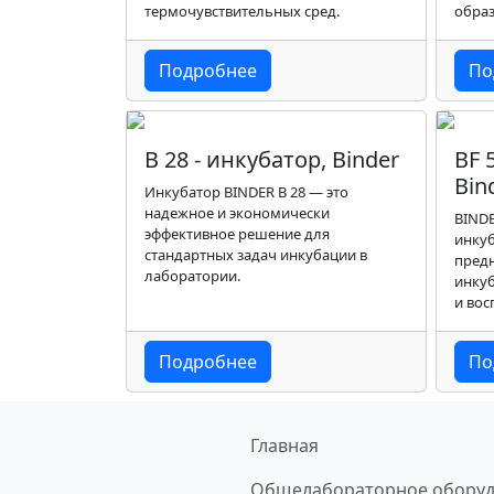
термочувствительных сред.
образ
камер
Подробнее
По
B 28 - инкубатор, Binder
BF 
Bin
Инкубатор BINDER B 28 — это
надежное и экономически
BINDE
эффективное решение для
инкуб
стандартных задач инкубации в
пред
лаборатории.
инку
и во
услов
Подробнее
По
Главная
Общелабораторное обору