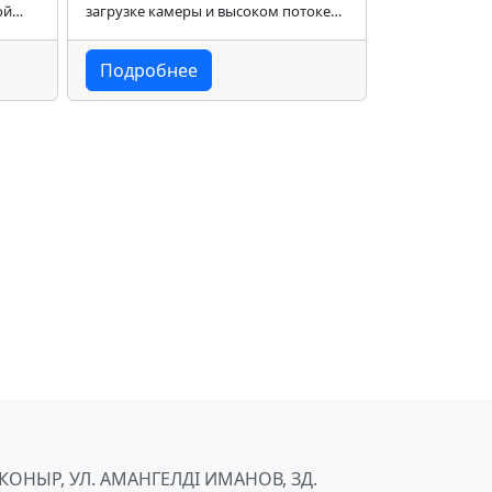
ой
загрузке камеры и высоком потоке
бъёме
образцов.
Подробнее
ЙКОНЫР, УЛ. АМАНГЕЛДІ ИМАНОВ, ЗД.