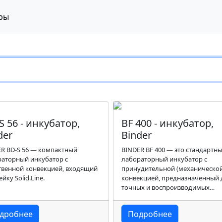
ры
S 56 - инкубатор,
BF 400 - инкубатор,
der
Binder
R BD-S 56 — компактный
BINDER BF 400 — это стандартн
раторный инкубатор с
лабораторный инкубатор с
твенной конвекцией, входящий
принудительной (механической
йку Solid.Line.
конвекцией, предназначенный 
точных и воспроизводимых
инкубационных процессов.
дробнее
Подробнее