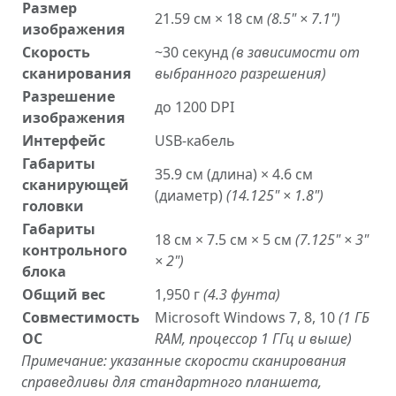
Размер
21.59 см × 18 см
(8.5" × 7.1")
изображения
Скорость
~30 секунд
(в зависимости от
сканирования
выбранного разрешения)
Разрешение
до 1200 DPI
изображения
Интерфейс
USB-кабель
Габариты
35.9 см (длина) × 4.6 см
сканирующей
(диаметр)
(14.125" × 1.8")
головки
Габариты
18 см × 7.5 см × 5 см
(7.125" × 3"
контрольного
× 2")
блока
Общий вес
1,950 г
(4.3 фунта)
Совместимость
Microsoft Windows 7, 8, 10
(1 ГБ
ОС
RAM, процессор 1 ГГц и выше)
Примечание: указанные скорости сканирования
справедливы для стандартного планшета,