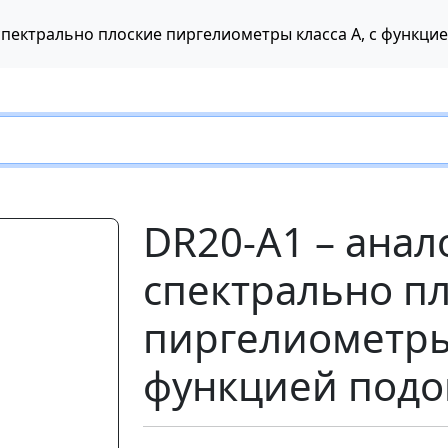
DR20-A1 – ана
спектрально п
пиргелиометры 
функцией подог
Следующий