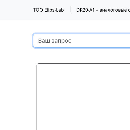
|
ТОО Elips-Lab
Предыдущий