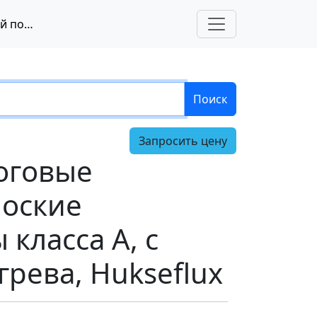
DR20-A1 – аналоговые спектрально плоские пиргелиометры класса A, с функцией подогрева, Hukseflux
Поиск
Запросить цену
логовые
лоские
класса A, с
рева, Hukseflux