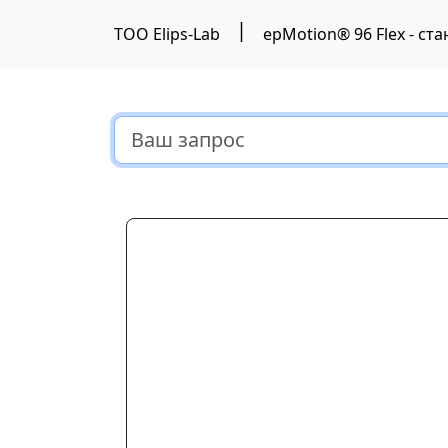
|
ТОО Elips-Lab
epMotion® 96 Flex - с
Предыдущий