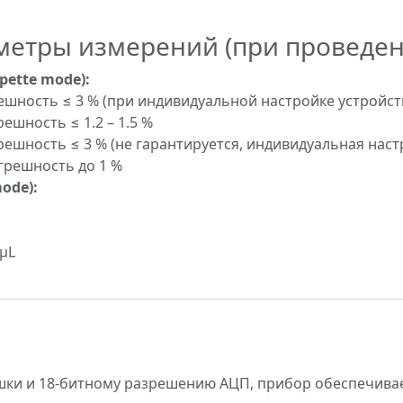
етры измерений (при проведени
pette mode):
погрешность ≤ 3 % (при индивидуальной настройке устройст
грешность ≤ 1.2 – 1.5 %
 погрешность ≤ 3 % (не гарантируется, индивидуальная на
погрешность до 1 %
ode):
 µL
шки и 18-битному разрешению АЦП, прибор обеспечива