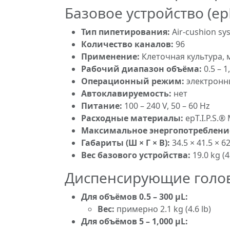
Базовое устройство (ep
Тип пипетирования:
Air-cushion sy
Количество каналов:
96
Применение:
Клеточная культура, 
Рабочий диапазон объёма:
0.5 – 
Операционный режим:
электронн
Автоклавируемость:
нет
Питание:
100 – 240 V, 50 – 60 Hz
Расходные материалы:
epT.I.P.S.®
Максимальное энергопотреблени
Габариты (Ш × Г × В):
34.5 × 41.5 × 62
Вес базового устройства:
19.0 kg (4
Диспенсирующие голо
Для объёмов 0.5 – 300 µL:
Вес:
примерно 2.1 kg (4.6 lb)
Для объёмов 5 – 1,000 µL: