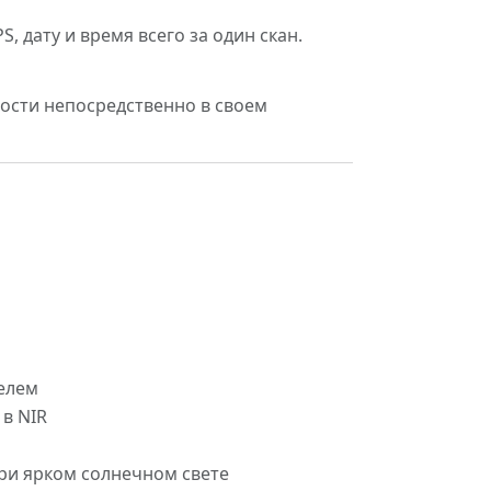
 дату и время всего за один скан.
лости непосредственно в своем
елем
в NIR
при ярком солнечном свете