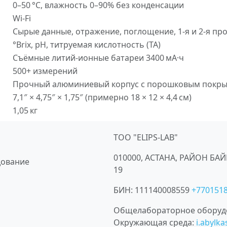
0–50 °C, влажность 0–90% без конденсации
Wi-Fi
Сырые данные, отражение, поглощение, 1-я и 2-я пр
°Brix, pH, титруемая кислотность (TA)
Съёмные литий-ионные батареи 3400 мА·ч
500+ измерений
Прочный алюминиевый корпус с порошковым покр
7,1″ × 4,75″ × 1,75″ (примерно 18 × 12 × 4,4 см)
1,05 кг
ТОО "ELIPS-LAB"
010000, АСТАНА, РАЙОН БА
дование
19
БИН:
111140008559
+770151
Общелабораторное оборуд
Окружающая среда
:
i.abylk