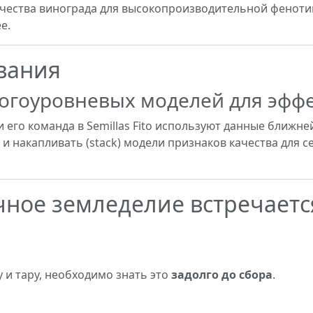
ачества винограда для высокопроизводительной феноти
е.
вания
огоуровневых моделей для эфф
и его команда в Semillas Fito используют данные ближне
ь и накапливать (stack) модели признаков качества для 
очное земледелие встречаетс
 и тару, необходимо знать это
задолго до сбора
.