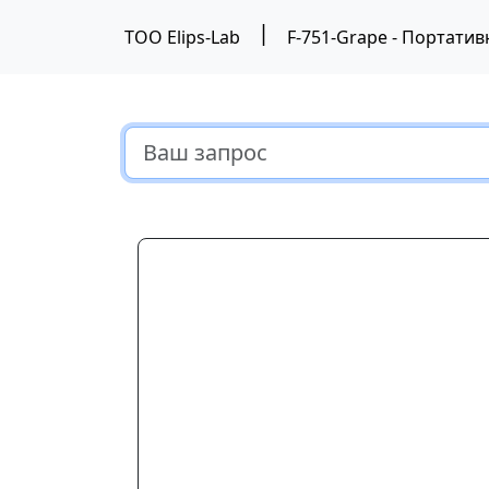
|
ТОО Elips-Lab
F-751-Grape - Портатив
Предыдущий