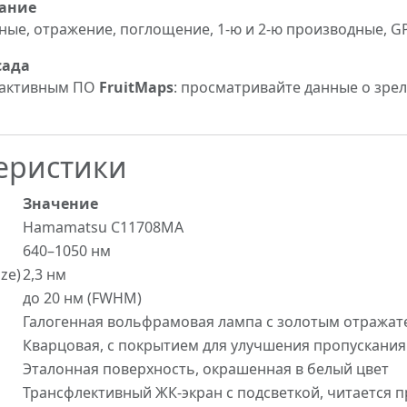
вание
е, отражение, поглощение, 1-ю и 2-ю производные, GPS,
сада
рактивным ПО
FruitMaps
: просматривайте данные о зре
еристики
Значение
Hamamatsu C11708MA
640–1050 нм
ze)
2,3 нм
до 20 нм (FWHM)
Галогенная вольфрамовая лампа с золотым отражат
Кварцовая, с покрытием для улучшения пропускания 
Эталонная поверхность, окрашенная в белый цвет
Трансфлективный ЖК-экран с подсветкой, читается 