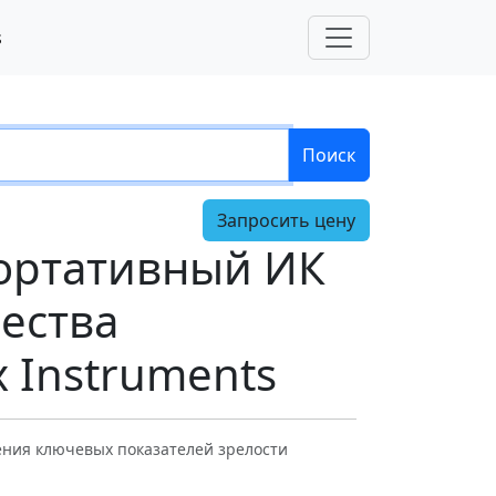
s
Поиск
Запросить цену
Портативный ИК
ества
x Instruments
ния ключевых показателей зрелости