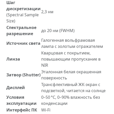
Шаг
дискретизации
2,3 нм
(Spectral Sample
Size)
Спектральное
до 20 нм (FWHM)
разрешение
Галогенная вольфрамовая
Источник света
лампа с золотым отражателем
Кварцовая с покрытием,
Линза
повышающим пропускание в
NIR
Эталонная белая окрашенная
Затвор (Shutter)
поверхность
Трансфлективный ЖК-экран с
Дисплей
подсветкой, читается на солнце
Условия
0–50 °C, 0–90% влажность без
эксплуатации
конденсации
Интерфейс ПК
Wi-Fi