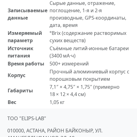
Сырые данные, отражение,
Записываемые
поглощение, 1-я и 2-я
данные
производные, GPS-координаты,
дата, время
Измеряемый
°Brix (содержание растворимых
параметр
сухих веществ)
Источник
Съёмные литий-ионные батареи
питания
(3400 мА·ч)
Время работы
500+ измерений
Прочный алюминиевый корпус с
Корпус
порошковым покрытием
7,1″ × 4,75″ × 1,75″ (примерно
Габариты
18 × 12 × 4,4 см)
Вес
1,05 кг
ТОО "ELIPS-LAB"
010000, АСТАНА, РАЙОН БАЙКОНЫР, УЛ.