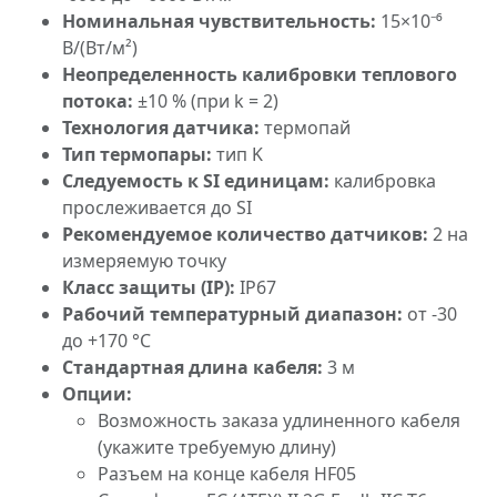
Номинальная чувствительность:
15×10⁻⁶
В/(Вт/м²)
Неопределенность калибровки теплового
потока:
±10 % (при k = 2)
Технология датчика:
термопай
Тип термопары:
тип K
Следуемость к SI единицам:
калибровка
прослеживается до SI
Рекомендуемое количество датчиков:
2 на
измеряемую точку
Класс защиты (IP):
IP67
Рабочий температурный диапазон:
от -30
до +170 °C
Стандартная длина кабеля:
3 м
Опции:
Возможность заказа удлиненного кабеля
(укажите требуемую длину)
Разъем на конце кабеля HF05