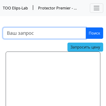
|
ТОО Elips-Lab
Protector Premier - шкаф вытяжной, Labconco
Поиск
Запросить цену
Предыдущий
Следу