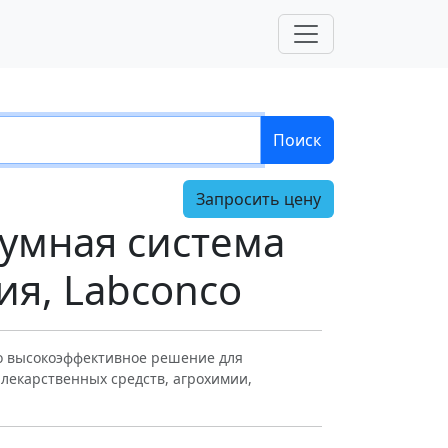
Поиск
Запросить цену
уумная система
ия, Labconco
то высокоэффективное решение для
 лекарственных средств, агрохимии,