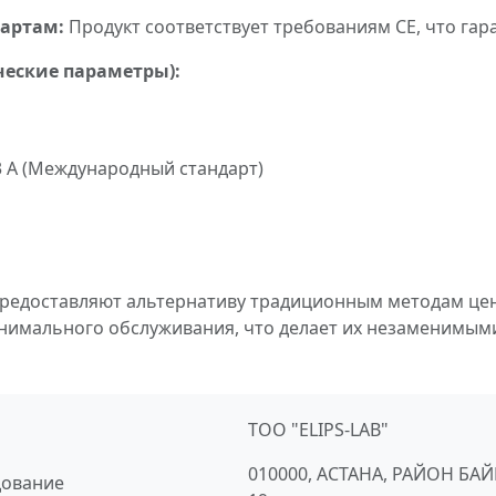
дартам:
Продукт соответствует требованиям CE, что гара
ческие параметры):
4.3 А (Международный стандарт)
предоставляют альтернативу традиционным методам це
инимального обслуживания, что делает их незаменимы
ТОО "ELIPS-LAB"
010000, АСТАНА, РАЙОН БА
дование