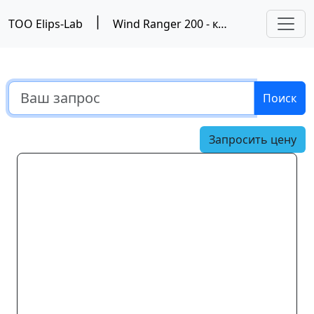
|
ТОО Elips-Lab
Wind Ranger 200 - компактный лазерный лидар, Metek
Поиск
Запросить цену
Предыдущий
Следу